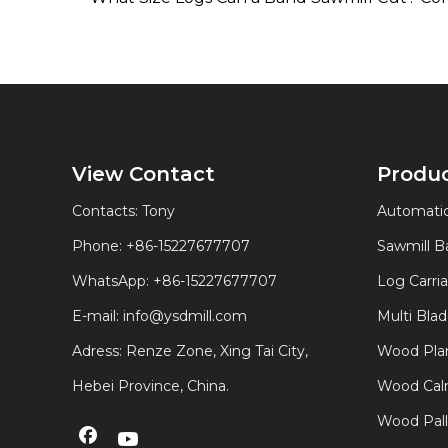
View Contact
Produ
Contacts: Tony
Automatic
Phone: +86-15227677707
Sawmill 
WhatsApp:
+86-15227677707
Log Carri
E-mail:
info@ysdmill.com
Multi Bla
Adress: Renze Zone, Xing Tai City,
Wood Plan
Hebei Province, China.
Wood Calm
Wood Pal