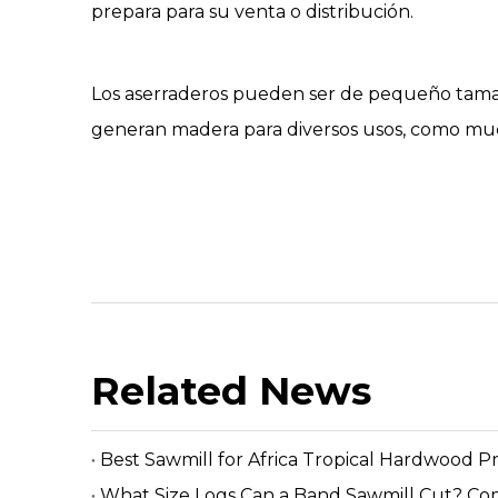
prepara para su venta o distribución.
Los
aserraderos
pueden ser de pequeño tamaño,
generan madera para diversos usos, como muebl
Related News
Best Sawmill for Africa Tropical Hardwood P
What Size Logs Can a Band Sawmill Cut? Co