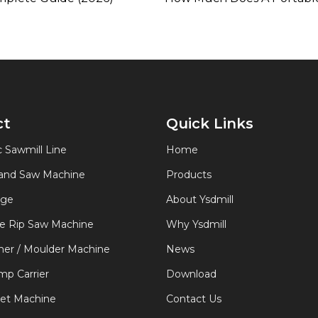
ct
Quick Links
 Sawmill Line
Home
Band Saw Machine
Products
age
About Ysdmill
de Rip Saw Machine
Why Ysdmill
er / Moulder Machine
News
p Carrier
Download
let Machine
Contact Us