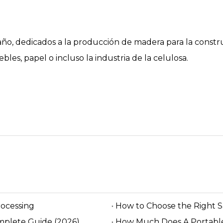
 dedicados a la producción de madera para la construc
es, papel o incluso la industria de la celulosa.
rocessing
How to Choose the Right 
mplete Guide (2026)
How Much Does A Portable