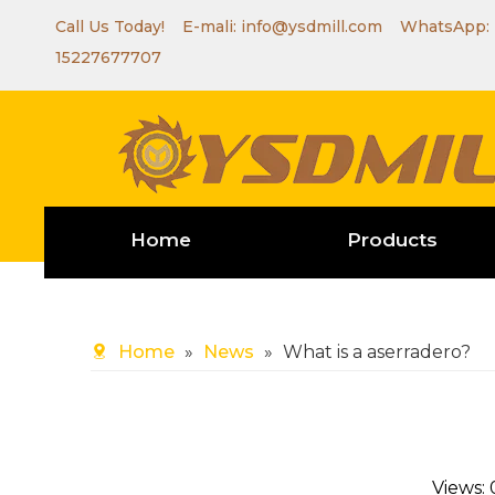
Call Us Today! E-mali:
info@ysdmill.com
WhatsApp:
15227677707
Home
Products
Home
»
News
»
What is a aserradero?
Views: