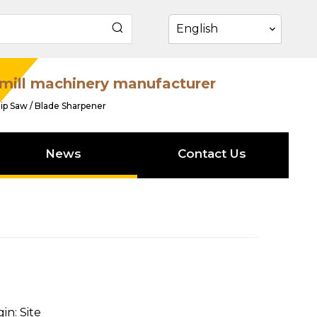
English
mill machinery manufacturer
ip Saw / Blade Sharpener
News
Contact Us
gin:
Site