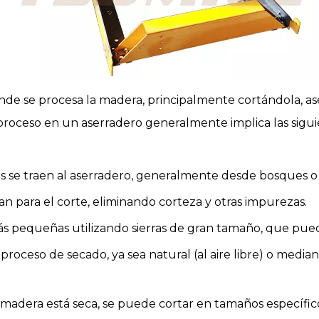
onde se procesa la madera, principalmente cortándola, a
l proceso en un aserradero generalmente implica las sigui
les se traen al aserradero, generalmente desde bosques 
ran para el corte, eliminando corteza y otras impurezas.
más pequeñas utilizando sierras de gran tamaño, que puede
roceso de secado, ya sea natural (al aire libre) o mediant
a madera está seca, se puede cortar en tamaños específi